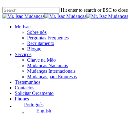
Skip
Hit enter to search or ESC to close
to
main
Close
content
Search
Menu
Mr. Isac
Sobre nós
Perguntas Frequentes
Recrutamento
Blogue
Serviços
Chave na Mão
Mudanças Nacionais
Mudanças Internacionais
Mudanças para Empresas
Testemunhos
Contactos
Solicitar Orçamento
Phones
Português
English