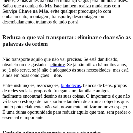
menos, 2 dias antes da data da mudança vagos para últimos ajustes.
Saiba que a equipa do
Mr. Isac
também realiza mudanças com
Serviço Chave na Mão
, evite qualquer preocupação com
embalamento, montagem, transporte, desmontagem ou
desembalamento, tratamos de tudo por si.
Reduza o que vai transportar: eliminar e doar são as
palavras de ordem
Não transporte aquilo que não vai precisar. Se está danificado,
obsoleto ou desgastado –
elimine
. Se já não utiliza há muitos anos,
se já não serve, se já não é adequado às suas necessidades, mas está
ainda em boas condições –
doe
.
Entre instituições, associações,
bibliotecas
, bancos de bens, grupos
de redes sociais, grupos de freeganismo, família e amigos,
facilmente encontrará destino às suas coisas. O importante é que não
vá fazer o esforço de transportar e também de arrumar objectos que,
muito potencialmente, não vai, novamente, utilizar no novo espaço.
É uma ótima oportunidade para reduzir aquilo que tem, sem perder o
essencial e importante.
Embale adequadamente e por categorias