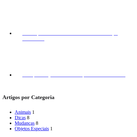
9 dicas para evitar os erros comuns nas mudanças
30/03/2023
Transporte objectos de valor e quebráveis
13/03/2023
Artigos por Categoria
Animais
1
Dicas
8
Mudanças
8
Objetos Especiais
1