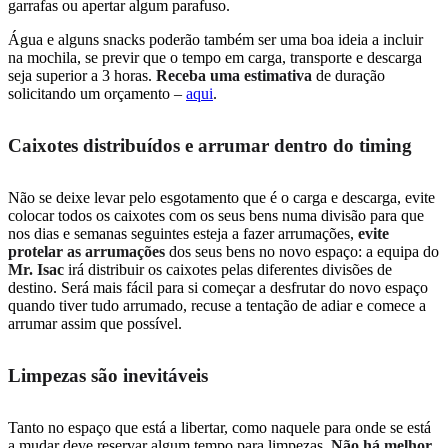
garrafas ou apertar algum parafuso.
Água e alguns snacks poderão também ser uma boa ideia a incluir
na mochila, se previr que o tempo em carga, transporte e descarga
seja superior a 3 horas.
Receba uma estimativa
de duração
solicitando um orçamento –
aqui
.
Caixotes distribuídos e arrumar dentro do timing
Não se deixe levar pelo esgotamento que é o carga e descarga, evite
colocar todos os caixotes com os seus bens numa divisão para que
nos dias e semanas seguintes esteja a fazer arrumações,
evite
protelar as arrumações
dos seus bens no novo espaço: a equipa do
Mr. Isac
irá distribuir os caixotes pelas diferentes divisões de
destino. Será mais fácil para si começar a desfrutar do novo espaço
quando tiver tudo arrumado, recuse a tentação de adiar e comece a
arrumar assim que possível.
Limpezas são inevitáveis
Tanto no espaço que está a libertar, como naquele para onde se está
a mudar deve reservar algum tempo para limpezas.
Não há melhor