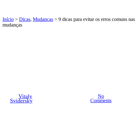
Início
>
Dicas
,
Mudanças
> 9 dicas para evitar os erros comuns nas
mudanças
Dicas
Mudanças
9 dicas para evitar os erros
comuns nas mudanças
By
Vitaly
Abril 13th,
No
7 min de
30/03/2023
Svidersky
2023
Comments
leitura