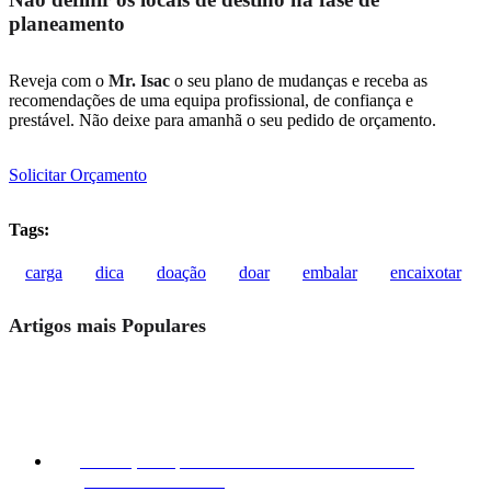
planeamento
Reveja com o
Mr. Isac
o seu plano de mudanças e receba as
recomendações de uma equipa profissional, de confiança e
prestável. Não deixe para amanhã o seu pedido de orçamento.
Solicitar Orçamento
Tags:
carga
dica
doação
doar
embalar
encaixotar
Artigos mais Populares
Mudanças Rápidas e Econômicas Desde 45€? É
possível!
30/06/2023