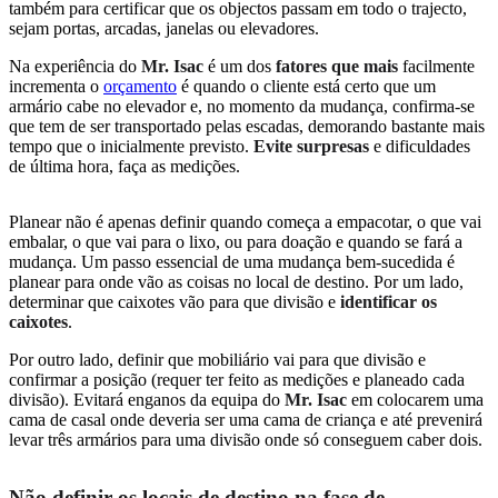
também para certificar que os objectos passam em todo o trajecto,
sejam portas, arcadas, janelas ou elevadores.
Na experiência do
Mr. Isac
é um dos
fatores que mais
facilmente
incrementa o
orçamento
é quando o cliente está certo que um
armário cabe no elevador e, no momento da mudança, confirma-se
que tem de ser transportado pelas escadas, demorando bastante mais
tempo que o inicialmente previsto.
Evite surpresas
e dificuldades
de última hora, faça as medições.
Planear não é apenas definir quando começa a empacotar, o que vai
embalar, o que vai para o lixo, ou para doação e quando se fará a
mudança. Um passo essencial de uma mudança bem-sucedida é
planear para onde vão as coisas no local de destino. Por um lado,
determinar que caixotes vão para que divisão e
identificar os
caixotes
.
Por outro lado, definir que mobiliário vai para que divisão e
confirmar a posição (requer ter feito as medições e planeado cada
divisão). Evitará enganos da equipa do
Mr. Isac
em colocarem uma
cama de casal onde deveria ser uma cama de criança e até prevenirá
levar três armários para uma divisão onde só conseguem caber dois.
Não definir os locais de destino na fase de