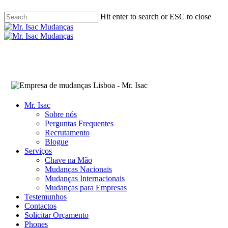
Play
Skip
Video
Hit enter to search or ESC to close
to
main
Close
content
Search
Menu
Mr. Isac
Sobre nós
Perguntas Frequentes
Recrutamento
Blogue
Serviços
Chave na Mão
Mudanças Nacionais
Mudanças Internacionais
Mudanças para Empresas
Testemunhos
Contactos
Solicitar Orçamento
Phones