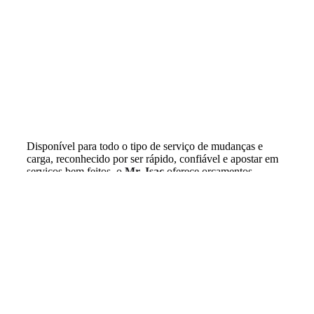
Disponível para todo o tipo de serviço de mudanças e
carga, reconhecido por ser rápido, confiável e apostar em
serviços bem feitos, o
Mr. Isac
oferece orçamentos
gratuitos, diversos meios de contactos e dispõe de várias
opções desde 45€.