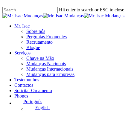
Skip
Hit enter to search or ESC to close
to
main
Close
content
Search
Menu
Mr. Isac
Sobre nós
Perguntas Frequentes
Recrutamento
Blogue
Serviços
Chave na Mão
Mudanças Nacionais
Mudanças Internacionais
Mudanças para Empresas
Testemunhos
Contactos
Solicitar Orçamento
Phones
Português
English