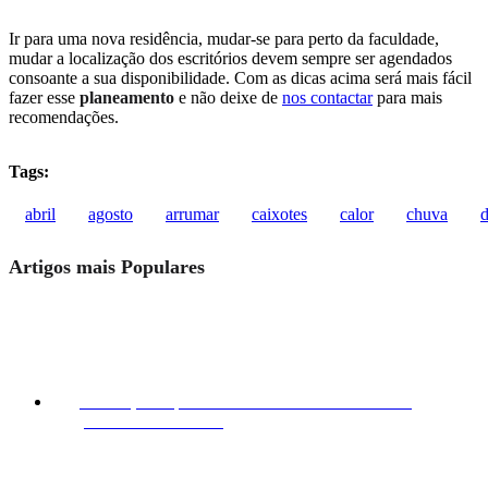
Ir para uma nova residência, mudar-se para perto da faculdade,
mudar a localização dos escritórios devem sempre ser agendados
consoante a sua disponibilidade. Com as dicas acima será mais fácil
fazer esse
planeamento
e não deixe de
nos contactar
para mais
recomendações.
Tags:
abril
agosto
arrumar
caixotes
calor
chuva
Artigos mais Populares
Mudanças Rápidas e Econômicas Desde 45€? É
possível!
30/06/2023