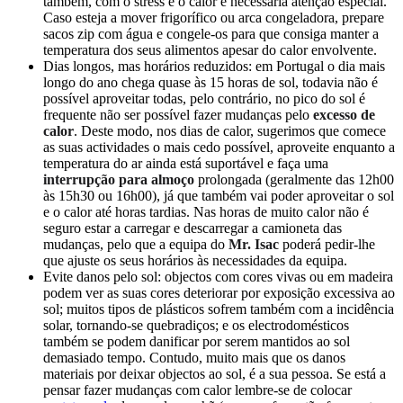
também, com o stress e o calor é necessária atenção especial.
Caso esteja a mover frigorífico ou arca congeladora, prepare
sacos zip com água e congele-os para que consiga manter a
temperatura dos seus alimentos apesar do calor envolvente.
Dias longos, mas horários reduzidos: em Portugal o dia mais
longo do ano chega quase às 15 horas de sol, todavia não é
possível aproveitar todas, pelo contrário, no pico do sol é
frequente não ser possível fazer mudanças pelo
excesso de
calor
. Deste modo, nos dias de calor, sugerimos que comece
as suas actividades o mais cedo possível, aproveite enquanto a
temperatura do ar ainda está suportável e faça uma
interrupção para almoço
prolongada (geralmente das 12h00
às 15h30 ou 16h00), já que também vai poder aproveitar o sol
e o calor até horas tardias. Nas horas de muito calor não é
seguro estar a carregar e descarregar a camioneta das
mudanças, pelo que a equipa do
Mr. Isac
poderá pedir-lhe
que ajuste os seus horários às necessidades da equipa.
Evite danos pelo sol: objectos com cores vivas ou em madeira
podem ver as suas cores deteriorar por exposição excessiva ao
sol; muitos tipos de plásticos sofrem também com a incidência
solar, tornando-se quebradiços; e os electrodomésticos
também se podem danificar por serem mantidos ao sol
demasiado tempo. Contudo, muito mais que os danos
materiais por deixar objectos ao sol, é a sua pessoa. Se está a
pensar fazer mudanças com calor lembre-se de colocar