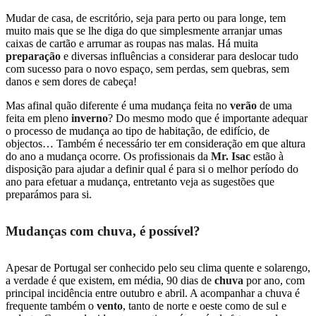
Mudar de casa, de escritório, seja para perto ou para longe, tem
muito mais que se lhe diga do que simplesmente arranjar umas
caixas de cartão e arrumar as roupas nas malas. Há muita
preparação
e diversas influências a considerar para deslocar tudo
com sucesso para o novo espaço, sem perdas, sem quebras, sem
danos e sem dores de cabeça!
Mas afinal quão diferente é uma mudança feita no
verão
de uma
feita em pleno
inverno
? Do mesmo modo que é importante adequar
o processo de mudança ao tipo de habitação, de edifício, de
objectos… Também é necessário ter em consideração em que altura
do ano a mudança ocorre. Os profissionais da
Mr. Isac
estão à
disposição para ajudar a definir qual é para si o melhor período do
ano para efetuar a mudança, entretanto veja as sugestões que
preparámos para si.
Mudanças com chuva, é possível?
Apesar de Portugal ser conhecido pelo seu clima quente e solarengo,
a verdade é que existem, em média, 90 dias de
chuva
por ano, com
principal incidência entre outubro e abril. A acompanhar a chuva é
frequente também o
vento
, tanto de norte e oeste como de sul e