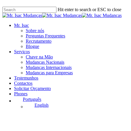
Skip
Hit enter to search or ESC to close
to
main
Close
content
Search
Menu
Mr. Isac
Sobre nós
Perguntas Frequentes
Recrutamento
Blogue
Serviços
Chave na Mão
Mudanças Nacionais
Mudanças Internacionais
Mudanças para Empresas
Testemunhos
Contactos
Solicitar Orçamento
Phones
Português
English