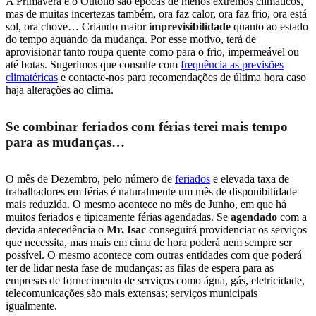
A Primavera e o Outono são épocas de menos extremos climáticos,
mas de muitas incertezas também, ora faz calor, ora faz frio, ora está
sol, ora chove… Criando maior
imprevisibilidade
quanto ao estado
do tempo aquando da mudança. Por esse motivo, terá de
aprovisionar tanto roupa quente como para o frio, impermeável ou
até botas. Sugerimos que consulte com
frequência as previsões
climatéricas
e contacte-nos para recomendações de última hora caso
haja alterações ao clima.
Se combinar feriados com férias terei mais tempo
para as mudanças…
O mês de Dezembro, pelo número de
feriados
e elevada taxa de
trabalhadores em férias é naturalmente um mês de disponibilidade
mais reduzida. O mesmo acontece no mês de Junho, em que há
muitos feriados e tipicamente férias agendadas. Se
agendado
com a
devida antecedência o
Mr. Isac
conseguirá providenciar os serviços
que necessita, mas mais em cima de hora poderá nem sempre ser
possível. O mesmo acontece com outras entidades com que poderá
ter de lidar nesta fase de mudanças: as filas de espera para as
empresas de fornecimento de serviços como água, gás, eletricidade,
telecomunicações são mais extensas; serviços municipais
igualmente.