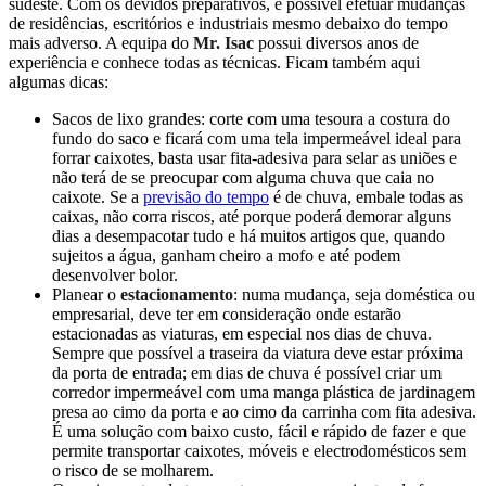
sudeste. Com os devidos preparativos, é possível efetuar mudanças
de residências, escritórios e industriais mesmo debaixo do tempo
mais adverso. A equipa do
Mr. Isac
possui diversos anos de
experiência e conhece todas as técnicas. Ficam também aqui
algumas dicas:
Sacos de lixo grandes: corte com uma tesoura a costura do
fundo do saco e ficará com uma tela impermeável ideal para
forrar caixotes, basta usar fita-adesiva para selar as uniões e
não terá de se preocupar com alguma chuva que caia no
caixote. Se a
previsão do tempo
é de chuva, embale todas as
caixas, não corra riscos, até porque poderá demorar alguns
dias a desempacotar tudo e há muitos artigos que, quando
sujeitos a água, ganham cheiro a mofo e até podem
desenvolver bolor.
Planear o
estacionamento
: numa mudança, seja doméstica ou
empresarial, deve ter em consideração onde estarão
estacionadas as viaturas, em especial nos dias de chuva.
Sempre que possível a traseira da viatura deve estar próxima
da porta de entrada; em dias de chuva é possível criar um
corredor impermeável com uma manga plástica de jardinagem
presa ao cimo da porta e ao cimo da carrinha com fita adesiva.
É uma solução com baixo custo, fácil e rápido de fazer e que
permite transportar caixotes, móveis e electrodomésticos sem
o risco de se molharem.