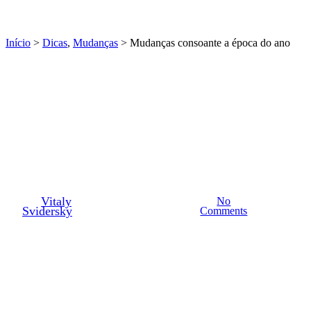
Início
>
Dicas
,
Mudanças
> Mudanças consoante a época do ano
Dicas
Mudanças
Mudanças consoante a época
do ano
By
Vitaly
Abril 13th,
No
8 min de
11/03/2023
Svidersky
2023
Comments
leitura