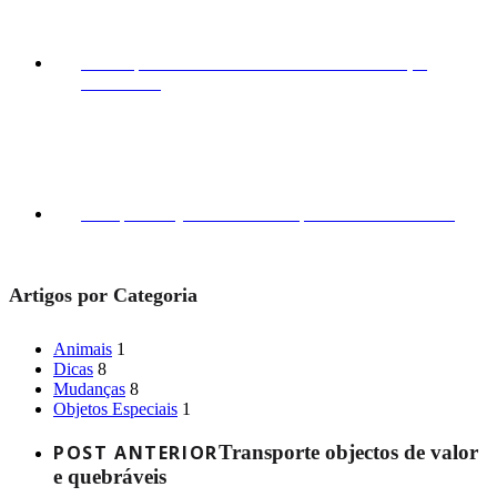
9 dicas para evitar os erros comuns nas mudanças
30/03/2023
Transporte objectos de valor e quebráveis
13/03/2023
Artigos por Categoria
Animais
1
Dicas
8
Mudanças
8
Objetos Especiais
1
POST ANTERIOR
Transporte objectos de valor
e quebráveis