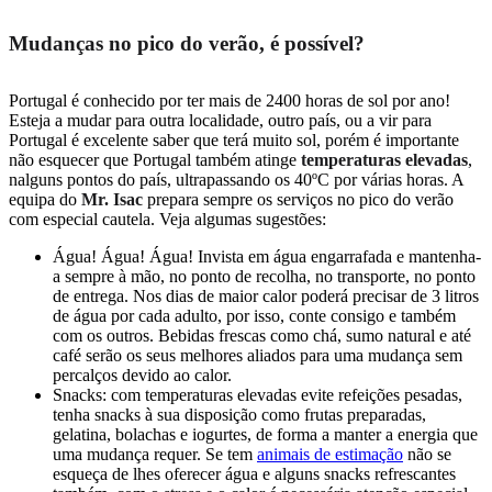
Mudanças no pico do verão, é possível?
Portugal é conhecido por ter mais de 2400 horas de sol por ano!
Esteja a mudar para outra localidade, outro país, ou a vir para
Portugal é excelente saber que terá muito sol, porém é importante
não esquecer que Portugal também atinge
temperaturas elevadas
,
nalguns pontos do país, ultrapassando os 40ºC por várias horas. A
equipa do
Mr. Isac
prepara sempre os serviços no pico do verão
com especial cautela. Veja algumas sugestões:
Água! Água! Água! Invista em água engarrafada e mantenha-
a sempre à mão, no ponto de recolha, no transporte, no ponto
de entrega. Nos dias de maior calor poderá precisar de 3 litros
de água por cada adulto, por isso, conte consigo e também
com os outros. Bebidas frescas como chá, sumo natural e até
café serão os seus melhores aliados para uma mudança sem
percalços devido ao calor.
Snacks: com temperaturas elevadas evite refeições pesadas,
tenha snacks à sua disposição como frutas preparadas,
gelatina, bolachas e iogurtes, de forma a manter a energia que
uma mudança requer. Se tem
animais de estimação
não se
esqueça de lhes oferecer água e alguns snacks refrescantes